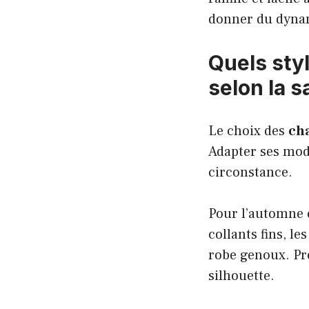
donner du dyna
Quels sty
selon la s
Le choix des
ch
Adapter ses modè
circonstance.
Pour l’automne e
collants fins, l
robe genoux. Pré
silhouette.