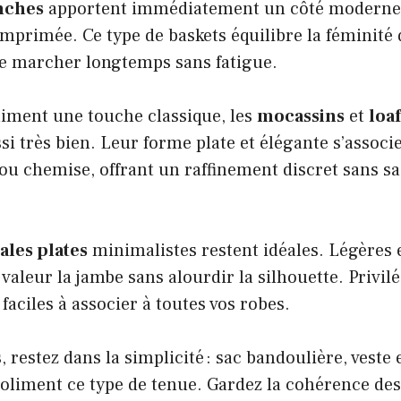
nches
apportent immédiatement un côté moderne e
mprimée. Ce type de baskets équilibre la féminité 
e marcher longtemps sans fatigue.
aiment une touche classique, les
mocassins
et
loa
i très bien. Leur forme plate et élégante s’associ
ou chemise, offrant un raffinement discret sans sac
ales plates
minimalistes restent idéales. Légères e
 valeur la jambe sans alourdir la silhouette. Privil
faciles à associer à toutes vos robes.
 restez dans la simplicité : sac bandoulière, veste 
joliment ce type de tenue. Gardez la cohérence des