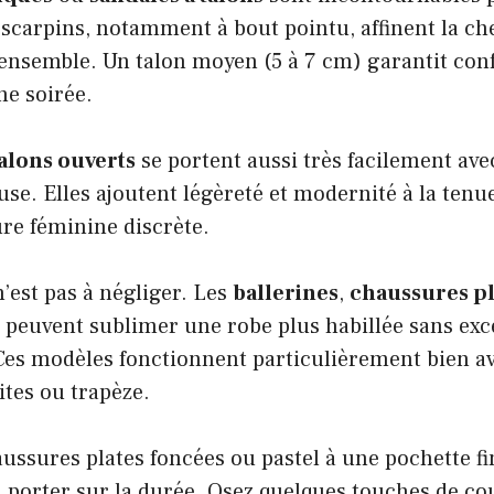
escarpins, notamment à bout pointu, affinent la ch
’ensemble. Un talon moyen (5 à 7 cm) garantit con
ne soirée.
talons ouverts
se portent aussi très facilement av
use. Elles ajoutent légèreté et modernité à la tenue
re féminine discrète.
n’est pas à négliger. Les
ballerines
,
chaussures pl
peuvent sublimer une robe plus habillée sans exc
 Ces modèles fonctionnent particulièrement bien a
ites ou trapèze.
ussures plates foncées ou pastel à une pochette f
e à porter sur la durée. Osez quelques touches de c