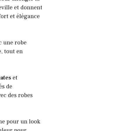
eville et donnent
fort et élégance
ec une robe
, tout en
ates
et
ès de
vec des robes
ine pour un look
ouleur pour