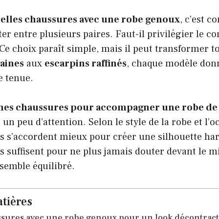
elles chaussures avec une robe genoux
, c’est 
er entre plusieurs paires. Faut-il privilégier le co
? Ce choix paraît simple, mais il peut transformer to
baines
aux
escarpins raffinés
, chaque modèle donn
e tenue.
nnes chaussures pour accompagner une robe de
n peu d’attention. Selon le style de la robe et l’o
ns s’accordent mieux pour créer une silhouette h
 suffisent pour ne plus jamais douter devant le mi
emble équilibré.
tières
sures avec une robe genoux pour un look décontract