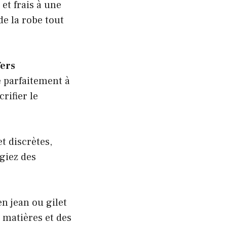
t frais à une
de la robe tout
fers
e parfaitement à
rifier le
t discrètes,
égiez des
en jean ou gilet
 matières et des