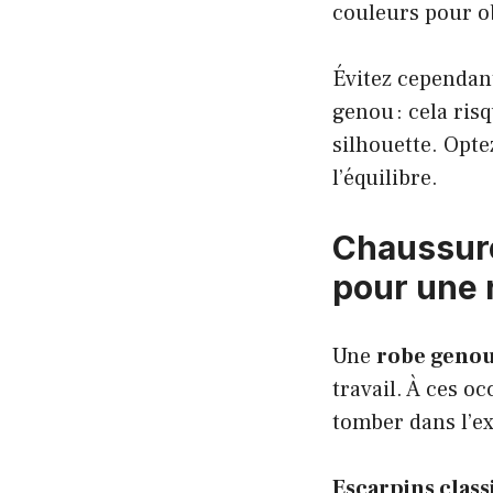
couleurs pour ob
Évitez cependan
genou : cela ris
silhouette. Opte
l’équilibre.
Chaussure
pour une 
Une
robe geno
travail. À ces o
tomber dans l’ex
Escarpins class