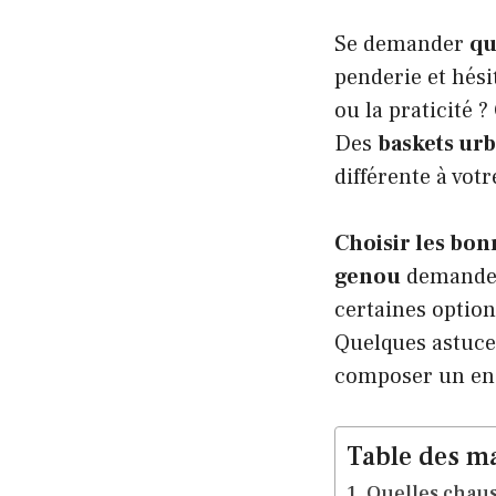
Se demander
qu
penderie et hésit
ou la praticité 
Des
baskets ur
différente à votr
Choisir les bo
genou
demande u
certaines optio
Quelques astuces
composer un ens
Table des ma
Quelles chaus