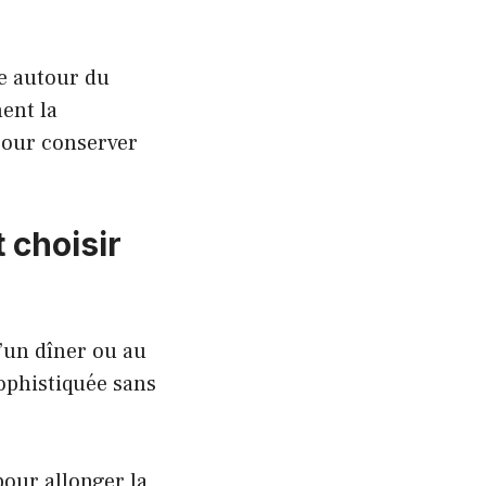
de autour du
ment la
 pour conserver
 choisir
d’un dîner ou au
ophistiquée sans
.
our allonger la