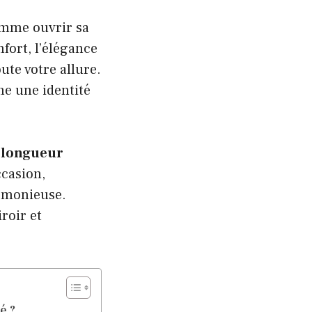
comme ouvrir sa
nfort, l’élégance
ute votre allure.
e une identité
 longueur
ccasion,
armonieuse.
roir et
é ?