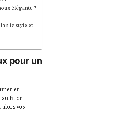
noux élégante ?
on le style et
ux pour un
euner en
 suffit de
 alors vos