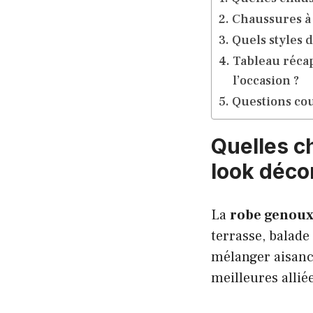
Chaussures à 
Quels styles 
Tableau récap
l’occasion ?
Questions cou
Quelles c
look déco
La
robe genou
terrasse, balade
mélanger aisance
meilleures allié